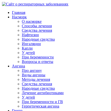
Главная
Насморк
О насморке
Способы лечения
Средства лечения
Нафтизин
Народные средства
Ингаляции
Капли
У детей
При беременности
Вопросы и ответы
Ангина
Про ангину
Виды ангины
Методы лечения
Средства лечения
Народные средства
Лечение антибиотиками
У детей
При беременности и ГВ
Герпетическая ангина
Грипп