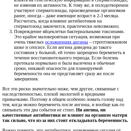
не изменяя их активности. К тому же, в оплодотворении
участвуют сперматозоиды, произведенные организмом
ранее, иногда – даже имеющие возраст в 2-3 месяца.
Рассчитать, когда влияние антибиотиков на
сперматозоид закончится, практически невозможно;
Повреждение яйцеклетки бактериальными токсинами.
Это крайне маловероятная ситуация, возможная при
очень тяжелых
осложнениях ангины
– стрептококковом
шоке и сепсисе. Если ангина доведена до такого
состояния у больной, ей точно запрещено беременеть в
течение восстановительного периода. Если болезнь
протекала нормально и была вылечена в обычные
сроки, никакой опасности для планируемой
беременности она не представляет сразу же после
завершения.
Все эти риски значительно ниже, чем другие, связанные с
наследственностью, плохой экологией и вредными
привычками. Поэтому в общем особенно ломать голову над
тем, когда можно беременеть после ангины, и вообще как-то
связывать эти два события не стоит.
Ни ангина, ни
качественные антибиотики не влияют на организм матери
так сильно, что из-за них стоит откладывать беременность.
Важно помнить, что антибиотики, назначаемые сегодня от