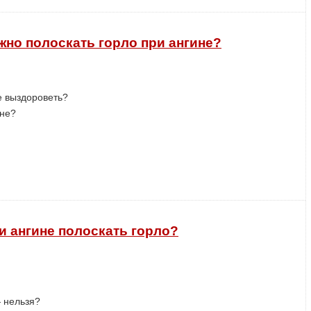
жно полоскать горло при ангине?
е выздороветь?
ине?
и ангине полоскать горло?
— нельзя?