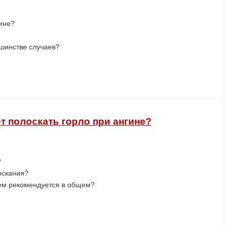
гине?
ьшинстве случаев?
ет полоскать горло при ангине?
?
оскания?
чем рекомендуется в общем?