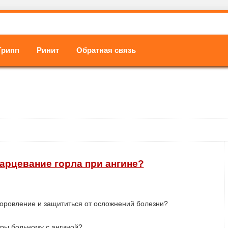
Грипп
Ринит
Обратная связь
арцевание горла при ангине?
доровление и защититься от осложнений болезни?
дуры больному с ангиной?