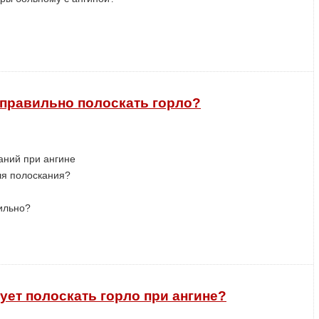
 правильно полоскать горло?
аний при ангине
ля полоскания?
вильно?
ует полоскать горло при ангине?