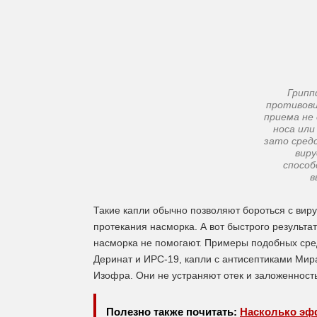
Грипп
противови
приема не
носа или
зато сред
виру
спосо
в
Такие капли обычно позволяют бороться с вир
протекания насморка. А вот быстрого результат
насморка не помогают. Примеры подобных ср
Деринат и ИРС-19, капли с антисептиками Мир
Изофра. Они не устраняют отек и заложенност
Полезно также почитать:
Насколько эф