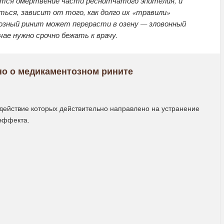
тся омертвение части реснитчатого эпителия, и
ься, зависит от того, как долго их «травили»
озный ринит может перерасти в озену — зловонный
ае нужно срочно бежать к врачу.
но о медикаментозном рините
действие которых действительно направлено на устранение
 эффекта.