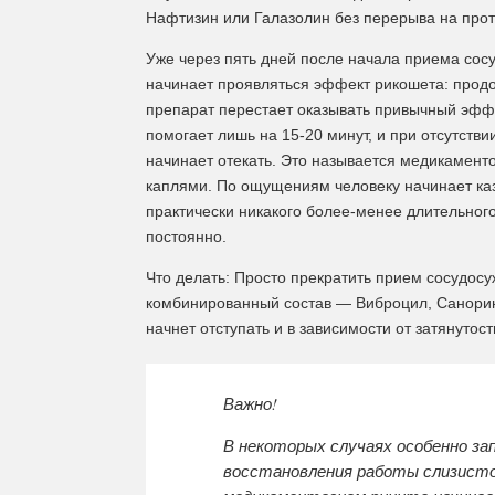
Нафтизин или Галазолин без перерыва на прот
Уже через пять дней после начала приема сос
начинает проявляться эффект рикошета: продо
препарат перестает оказывать привычный эффе
помогает лишь на 15-20 минут, и при отсутстви
начинает отекать. Это называется медикамен
каплями. По ощущениям человеку начинает каз
практически никакого более-менее длительног
постоянно.
Что делать:
Просто прекратить прием сосудосуж
комбинированный состав — Виброцил, Санорин 
начнет отступать и в зависимости от затянутос
Важно!
В некоторых случаях особенно за
восстановления работы слизистой