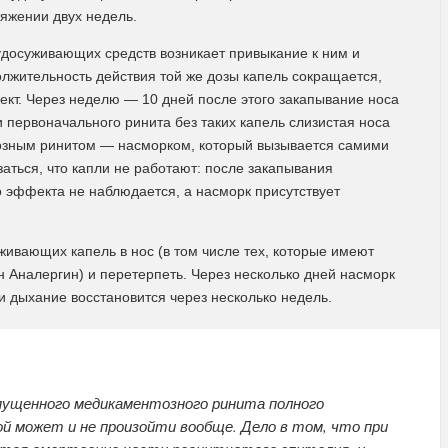
яжении двух недель.
удосуживающих средств возникает привыкание к ним и
лжительность действия той же дозы капель сокращается,
кт. Через неделю — 10 дней после этого закапывание носа
и первоначального ринита без таких капель слизистая носа
тозным ринитом — насморком, который вызывается самими
аться, что капли не работают: после закапывания
о эффекта не наблюдается, а насморк присутствует
ивающих капель в нос (в том числе тех, которые имеют
Аналергин) и перетерпеть. Через несколько дней насморк
ти дыхание восстановится через несколько недель.
пущенного медикаментозного ринита полного
 может и не произойти вообще. Дело в том, что при