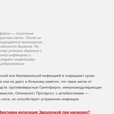
ферон — типичные
русные капли. После их
 ощущается прочищения
 легкости дыхания. Но
ство успешно борется с
сной инфекцией и
бствует скорейшему
ыздоровлению.
усной или бактериальной инфекцией и сокращают сроки
а они не дают, и больному кажется, что такие капли от
едств: противовирусные Гриппферон, иммуномодулирующие
амистин, Октенисепт, Протаргол, с антибиотиками —
ь носа, но способствуют устранению инфекции.
фективна ингаляция Звездочкой при насморке?