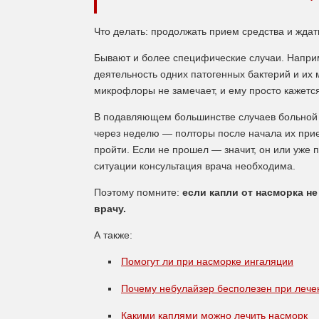
Что делать:
продолжать прием средства и ждать
Бывают и более специфические случаи. Напри
деятельность одних патогенных бактерий и их 
микрофлоры не замечает, и ему просто кажется
В подавляющем большинстве случаев больной н
через неделю — полторы после начала их прие
пройти. Если не прошел — значит, он или уже 
ситуации консультация врача необходима.
Поэтому помните:
если капли от насморка не
врачу.
А также:
Помогут ли при насморке ингаляции
Почему небулайзер бесполезен при лече
Какими каплями можно лечить насморк