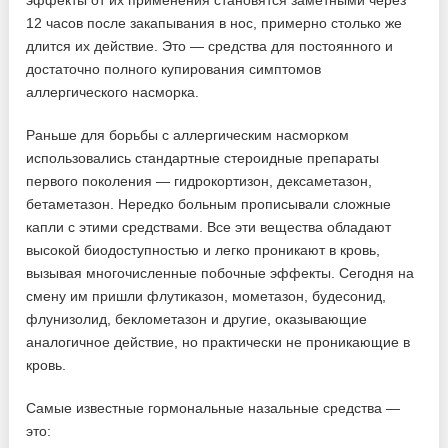
эффекты от их применения становятся заметными через
12 часов после закапывания в нос, примерно столько же
длится их действие. Это — средства для постоянного и
достаточно полного купирования симптомов
аллергического насморка.
Раньше для борьбы с аллергическим насморком
использовались стандартные стероидные препараты
первого поколения — гидрокортизон, дексаметазон,
бетаметазон. Нередко больным прописывали сложные
капли с этими средствами. Все эти вещества обладают
высокой биодоступностью и легко проникают в кровь,
вызывая многочисленные побочные эффекты. Сегодня на
смену им пришли флутиказон, мометазон, будесонид,
флунизолид, беклометазон и другие, оказывающие
аналогичное действие, но практически не проникающие в
кровь.
Самые известные гормональные назальные средства —
это: