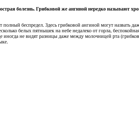
 острая болезнь. Грибковой же ангиной нередко называют хр
т полный беспредел. Здесь грибковой ангиной могут назвать да
есколько белых пятнышек на небе недалеко от горла, беспокойна
де иногда не видят разницы даже между молочницей рта (грибков
ыке.