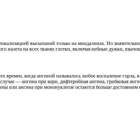
с локализацией высыпаний только на миндалинах. Но значитель
го налета на всех тканях глотки, включая небные дужки, язычок
х времен, когда ангиной называлось любое воспаление горла, в
 случае — ангина при кори, дифтерийная ангина, грибковая анг
гины или ангина при мононуклеозе остаются больше достоянием 