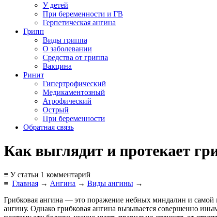
У детей
При беременности и ГВ
Герпетическая ангина
Грипп
Виды гриппа
О заболевании
Средства от гриппа
Вакцина
Ринит
Гипертрофический
Медикаментозный
Атрофический
Острый
При беременности
Обратная связь
Как выглядит и протекает гр
≡ У статьи 1 комментарий
≡
Главная
→
Ангина
→
Виды ангины
→
Грибковая ангина — это поражение небных миндалин и самой
ангину. Однако грибковая ангина вызывается совершенно ины