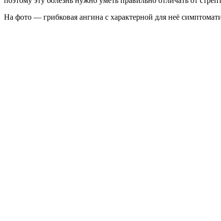
поэтому эту болезнь нужно уметь правильно отличать от стреп
На фото — грибковая ангина с характерной для неё симптомат