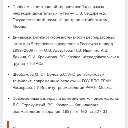
Проблемы этиотропной терапии внебольничных
инфекций дыхательных путей — С.В. Сидоренко,
Государственный научный центр по антибиотикам,
Москва
Динамика антибиотикорезистентности респираторных
штаммов Streptococcus pyogenes в России за период
1999–2009 гг. — О.В. Азовскова, Н.В. Иванчик, А.В.
Дехнич, О.И. Кречикова, Р.С. Козлов, исследовательская
группа «ПеГАС»
Щербакова М.Ю., Белов Б.С. А-Стрептококковый
тонзиллит: современные аспекты — ГОУ ВПО РГМУ
Росздрава, ГУ Институт ревматологии РАМН, Москва
Современные взгляды на применение ко-тримоксазола.
Л.С. Страчунский, Р.С. Козлов — Клиническая
фармакология и терапия, 1997; т.6, №2, стр.27-31