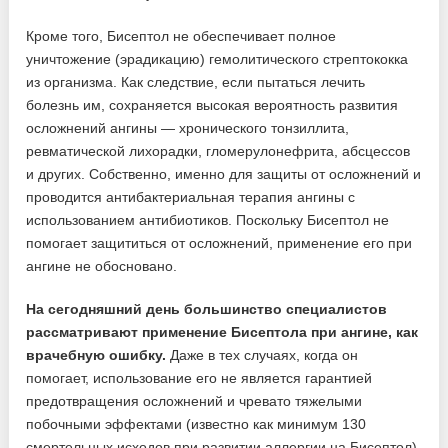
Кроме того, Бисептол не обеспечивает полное
уничтожение (эрадикацию) гемолитического стрептококка
из организма. Как следствие, если пытаться лечить
болезнь им, сохраняется высокая вероятность развития
осложнений ангины — хронического тонзиллита,
ревматической лихорадки, гломерулонефрита, абсцессов
и других. Собственно, именно для защиты от осложнений и
проводится антибактериальная терапия ангины с
использованием антибиотиков. Поскольку Бисептол не
помогает защититься от осложнений, применение его при
ангине не обосновано.
На сегодняшний день большинство специалистов
рассматривают применение Бисептола при ангине, как
врачебную ошибку.
Даже в тех случаях, когда он
помогает, использование его не является гарантией
предотвращения осложнений и чревато тяжелыми
побочными эффектами (известно как минимум 130
смертельных исходов при развитии аллергии на Бисептол).