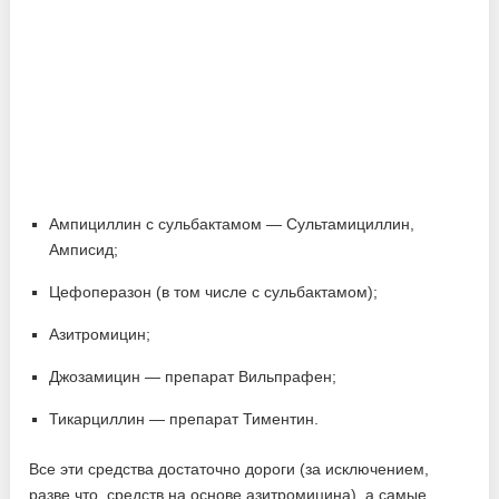
Ампициллин с сульбактамом — Сультамициллин,
Амписид;
Цефоперазон (в том числе с сульбактамом);
Азитромицин;
Джозамицин — препарат Вильпрафен;
Тикарциллин — препарат Тиментин.
Все эти средства достаточно дороги (за исключением,
разве что, средств на основе азитромицина), а самые