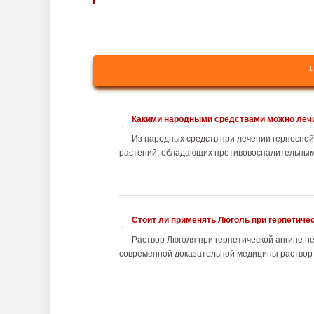
Какими народными средствами можно лечи
Из народных средств при лечении герпесной
растений, обладающих противовоспалительным и
Стоит ли применять Люголь при герпетиче
Раствор Люголя при герпетической ангине не
современной доказательной медицины раствор Л