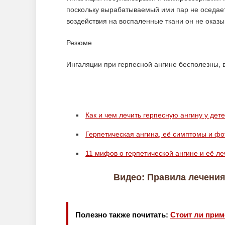
поскольку вырабатываемый ими пар не оседает н
воздействия на воспаленные ткани он не оказы
Резюме
Ингаляции при герпесной ангине бесполезны, в
Как и чем лечить герпесную ангину у дет
Герпетическая ангина, её симптомы и фо
11 мифов о герпетической ангине и её л
Видео: Правила лечения
Полезно также почитать:
Стоит ли прим