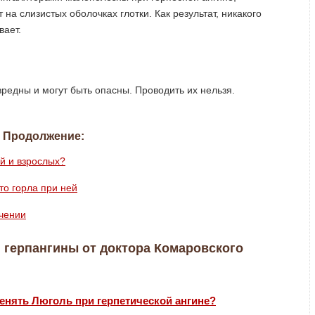
а слизистых оболочках глотки. Как результат, никакого
вает.
редны и могут быть опасны. Проводить их нельзя.
Продолжение:
ей и взрослых?
то горла при ней
ечении
 герпангины от доктора Комаровского
енять Люголь при герпетической ангине?