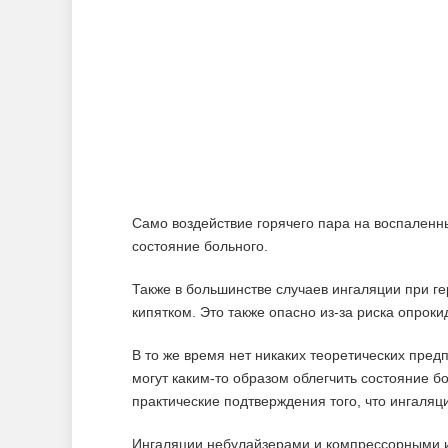
Само воздействие горячего пара на воспаленны
состояние больного.
Также в большинстве случаев ингаляции при г
кипятком. Это также опасно из-за риска опрок
В то же время нет никаких теоретических пред
могут каким-то образом облегчить состояние бо
практические подтверждения того, что ингаляц
Ингаляции небулайзерами и компрессорными и