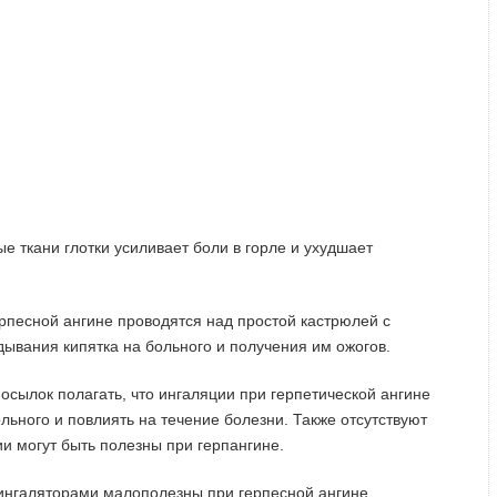
е ткани глотки усиливает боли в горле и ухудшает
ерпесной ангине проводятся над простой кастрюлей с
идывания кипятка на больного и получения им ожогов.
посылок полагать, что ингаляции при герпетической ангине
льного и повлиять на течение болезни. Также отсутствуют
ии могут быть полезны при герпангине.
нгаляторами малополезны при герпесной ангине,