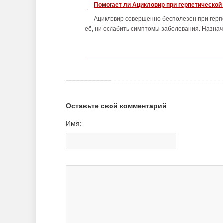
Помогает ли Ацикловир при герпетической
Ацикловир совершенно бесполезен при герпе
её, ни ослабить симптомы заболевания. Назначе
Оставьте свой комментарий
Имя: