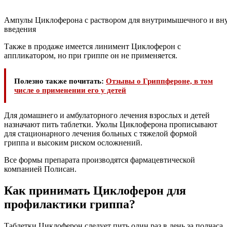
Ампулы Циклоферона с раствором для внутримышечного и вн
введения
Также в продаже имеется линимент Циклоферон с
аппликатором, но при гриппе он не применяется.
Полезно также почитать:
Отзывы о Гриппфероне, в том
числе о применении его у детей
Для домашнего и амбулаторного лечения взрослых и детей
назначают пить таблетки. Уколы Циклоферона прописывают
для стационарного лечения больных с тяжелой формой
гриппа и высоким риском осложнений.
Все формы препарата производятся фармацевтической
компанией Полисан.
Как принимать Циклоферон для
профилактики гриппа?
Таблетки Циклоферон следует пить один раз в день за полчаса