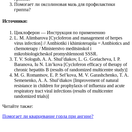
Помогает ли оксолиновая мазь для профилактики
гриппа?
Источники:
Циклоферон — Инструкция по применению
L. M. Alimbarova [Cycloferon and management of herpes
virus infection] // Antibiotiki i khimioterapiia = Antibiotics and
chemoterapy / Ministerstvo meditsinskoĭ i
mikrobiologicheskoĭ promyshlennosti SSSR.
T. V. Sologub, A. A. Shul’diakov, L. G. Goriacheva, I. P.
Baranova, Iu N. Lin’kova [Cycloferon efficacy of therapy of
chronic hepatitis B (results of randomized multicentre study)]
M. G. Romantsov, E. P. Sel’kova, M. V. Garashchenko, T. A.
Semenenko, A. A. Shul’diakov [Improvement of natural
resistance in children for prophylaxis of influenza and acute
respiratory tract viral infections (results of multicenter
randomized trials)]
Читайте также:
Помогает ли кварцевание горла при ангине?