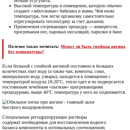
больше усугубить;
Высокой температуры в помещении, которую обычно
создают «заботливые» бабушки и мамы. Чем ниже
температура, тем легче организму самостоятельно
отрегулировать теплоотдачу за счет дыхания;
Применения согревающих процедур — компрессов,
прогревания ног, паровых ингаляций, парилки в бане.
Полезно также почитать:
Может ли быть гнойная ангина
без температуры?
Если больной с гнойной ангиной постоянно в больших
количествах пьет воду (а также чаи, компоты, соки,
минеральную воду, узвары), находится в помещении с
температурой воздуха 18-20°С, тепло одет и не подвергается
постоянным лечебным «пыткам» прогревающими
процедурами, выше 40°С температура у него не поднимается.
Специальные регидратирующие растворы
содержат необходимые для восстановления водного
баланса компоненты в оптимальных соотношениях