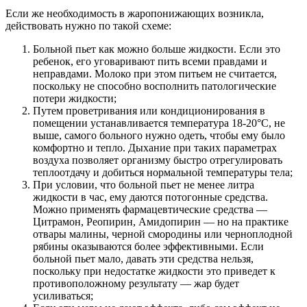
Если же необходимость в жаропонижающих возникла,
действовать нужно по такой схеме:
Больной пьет как можно больше жидкости. Если это
ребенок, его уговаривают пить всеми правдами и
неправдами. Молоко при этом питьем не считается,
поскольку не способно восполнить патологические
потери жидкости;
Путем проветривания или кондиционирования в
помещении устанавливается температура 18-20°С, не
выше, самого больного нужно одеть, чтобы ему было
комфортно и тепло. Дыхание при таких параметрах
воздуха позволяет организму быстро отрегулировать
теплоотдачу и добиться нормальной температуры тела;
При условии, что больной пьет не менее литра
жидкости в час, ему даются потогонные средства.
Можно применять фармацевтические средства —
Цитрамон, Реопирин, Амидопирин — но на практике
отвары малины, черной смородины или черноплодной
рябины оказываются более эффективными. Если
больной пьет мало, давать эти средства нельзя,
поскольку при недостатке жидкости это приведет к
противоположному результату — жар будет
усиливаться;