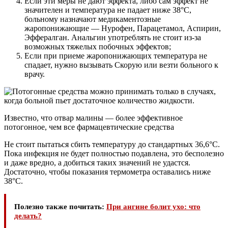
Если эти меры не дают эффекта, либо сам эффект не
значителен и температура не падает ниже 38°С,
больному назначают медикаментозные
жаропонижающие — Нурофен, Парацетамол, Аспирин,
Эффералган. Анальгин употреблять не стоит из-за
возможных тяжелых побочных эффектов;
Если при приеме жаропонижающих температура не
спадает, нужно вызывать Скорую или везти больного к
врачу.
Известно, что отвар малины — более эффективное
потогонное, чем все фармацевтические средства
Не стоит пытаться сбить температуру до стандартных 36,6°С.
Пока инфекция не будет полностью подавлена, это бесполезно
и даже вредно, а добиться таких значений не удастся.
Достаточно, чтобы показания термометра оставались ниже
38°С.
Полезно также почитать:
При ангине болит ухо: что
делать?