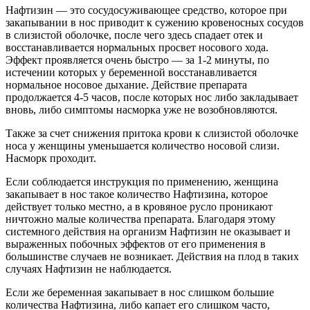
Нафтизин — это сосудосуживающее средство, которое при
закапывании в нос приводит к сужению кровеносных сосудов
в слизистой оболочке, после чего здесь спадает отек и
восстанавливается нормальных просвет носового хода.
Эффект проявляется очень быстро — за 1-2 минуты, по
истечении которых у беременной восстанавливается
нормальное носовое дыхание. Действие препарата
продолжается 4-5 часов, после которых нос либо закладывает
вновь, либо симптомы насморка уже не возобновляются.
Также за счет снижения притока крови к слизистой оболочке
носа у женщины уменьшается количество носовой слизи.
Насморк проходит.
Если соблюдается инструкция по применению, женщина
закапывает в нос такое количество Нафтизина, которое
действует только местно, а в кровяное русло проникают
ничтожно малые количества препарата. Благодаря этому
системного действия на организм Нафтизин не оказывает и
выраженных побочных эффектов от его применения в
большинстве случаев не возникает. Действия на плод в таких
случаях Нафтизин не наблюдается.
Если же беременная закапывает в нос слишком большие
количества Нафтизина, либо капает его слишком часто,