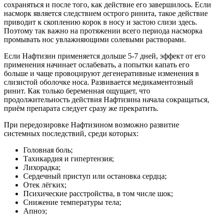
сохраняться и после того, как действие его завершилось. Если
насморк является следствием острого ринита, такое действие
приводит к скоплению корок в носу и застою слизи здесь.
Поэтому так важно на протяжении всего периода насморка
промывать нос увлажняющими солевыми растворами.
Если Нафтизин применяется дольше 5-7 дней, эффект от его
применения начинает ослабевать, а попытки капать его
больше и чаще провоцируют дегенеративные изменения в
слизистой оболочке носа. Развивается медикаментозный
ринит. Как только беременная ощущает, что
продолжительность действия Нафтизина начала сокращаться,
приём препарата следует сразу же прекратить.
При передозировке Нафтизином возможно развитие
системных последствий, среди которых:
Головная боль;
Тахикардия и гипертензия;
Лихорадка;
Сердечный приступ или остановка сердца;
Отек лёгких;
Психические расстройства, в том числе шок;
Снижение температуры тела;
Апноэ;