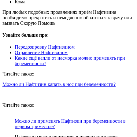
Кома.
При любых подобных проявлениях приём Нафтизина
необходимо прекратить и немедленно обратиться к врачу или
вызвать Скорую Помощь.
Узнайте больше про:
Передозировку Нафтизином
Отравление Нафтизином
Какие ещё капли от насморка можно применять при
беременности?
Читайте также:
Можно ли Нафтизин капать в нос при беременности?
Читайте также:
Можно ли применять Нафтизин при беременности в
первом триместре?
Нафтизин можно применять в первом триместре