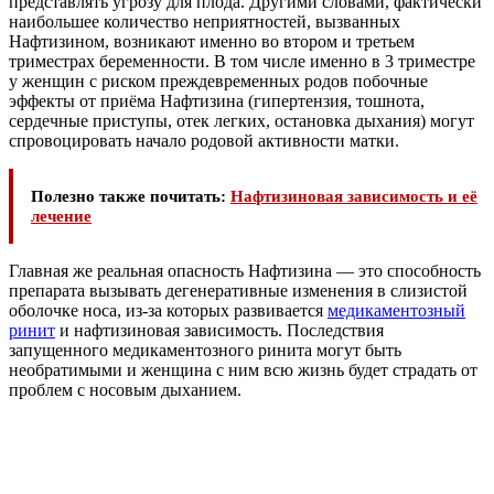
представлять угрозу для плода. Другими словами, фактически
наибольшее количество неприятностей, вызванных
Нафтизином, возникают именно во втором и третьем
триместрах беременности. В том числе именно в 3 триместре
у женщин с риском преждевременных родов побочные
эффекты от приёма Нафтизина (гипертензия, тошнота,
сердечные приступы, отек легких, остановка дыхания) могут
спровоцировать начало родовой активности матки.
Полезно также почитать:
Нафтизиновая зависимость и её
лечение
Главная же реальная опасность Нафтизина — это способность
препарата вызывать дегенеративные изменения в слизистой
оболочке носа, из-за которых развивается
медикаментозный
ринит
и нафтизиновая зависимость. Последствия
запущенного медикаментозного ринита могут быть
необратимыми и женщина с ним всю жизнь будет страдать от
проблем с носовым дыханием.