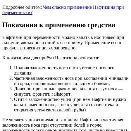
Подробнее об этом:
Чем опасно применение Нафтизина при
беременности?
Показания к применению средства
Нафтизин при беременности можно капать в нос только при
наличии явных показаний к его приёму. Применение его в
профилактических целях запрещено.
К показаниям для приёма Нафтизина относятся:
Полная заложенность носа и отсутствие носового
дыхания;
Частичная заложенность носа при воспалении миндалин
и горла, сопровождающемся сильными болями;
Диагностированные врачом воспаления пазух носа —
синусит, фронтит, гайморит;
Отит с заложенностью ушей (при нём Нафтизин нужно
капать именно в нос, а не в уши, для снятия отека и
открытия устья евстахиевой трубы).
Не являются показаниями для приёма Нафтизина частичная
заложенность носа при отсутствии болей в горле,
заложенность только одной ноздри (в том числе во время сна),