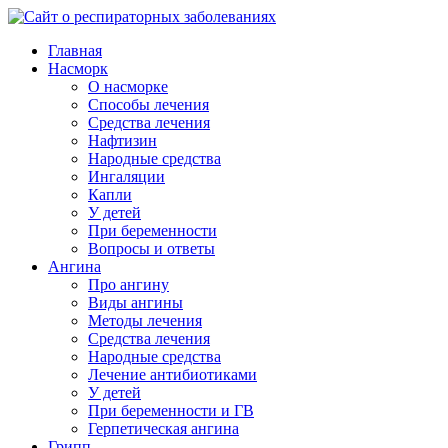
Главная
Насморк
О насморке
Способы лечения
Средства лечения
Нафтизин
Народные средства
Ингаляции
Капли
У детей
При беременности
Вопросы и ответы
Ангина
Про ангину
Виды ангины
Методы лечения
Средства лечения
Народные средства
Лечение антибиотиками
У детей
При беременности и ГВ
Герпетическая ангина
Грипп