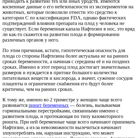
приводить к развитию тех или иных уродств. Имеются
косвенные данные о его небезопасности из экспериментов на
животных, которые позволили отнести это средство к
категории С по классификации FDA, однако фактических
подтверждений влияния препарата на плод у человека не
существует. Если беременная капала Нафтизин в нос, это вряд
ли как-то скажется на развитии плода и формировании
различных органов у него.
По этим причинам, кстати, гипотетическая опасность для
плода со стороны Нафтизина более актуальна не на ранних
сроках беременности, а начиная с середины её и на поздних
сроках. Именно в этот период плод достигает значительных
размеров и нуждается в притоке большого количества
питательных веществ и кислорода, а значит, сужение сосудов
плаценты и ограничение снабжения его будут более
критичны, чем на ранних сроках.
К тому же, именно во 2 триместре у женщин чаще всего
развивается
ринит беременных
— болезнь, вызываемая
гормональными перестройками, связанными именно с
развитием плода, и протекающая по типу вазомоторного
ринита. При ней беременные чаще всего начинают принимать
Нафтизин, а из-за невозможности вылечиться начинают
злоупотреблять им, нарушая инструкцию, что может