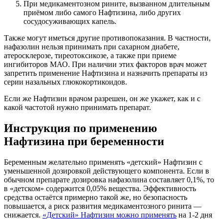
При медикаментозном рините, вызванном длительным
приёмом либо самого Нафтизина, либо других
сосудосуживающих капель.
Также могут иметься другие противопоказания. В частности,
нафазолин нельзя принимать при сахарном диабете,
атеросклерозе, тиреотоксикозе, а также при приеме
ингибиторов МАО. При наличии этих факторов врач может
запретить применение Нафтизина и назначить препараты из
серии назальных глюкокортикоидов.
Если же Нафтизин врачом разрешен, он же укажет, как и с
какой частотой нужно принимать препарат.
Инструкция по применению
Нафтизина при беременности
Беременным желательно применять «детский» Нафтизин с
уменьшенной дозировкой действующего компонента. Если в
обычном препарате дозировка нафазолина составляет 0,1%, то
в «детском» содержится 0,05% вещества. Эффективность
средства остаётся примерно такой же, но безопасность
повышается, а риск развития медикаментозного ринита —
снижается.
«Детский» Нафтизин можно применять
на 1-2 дня