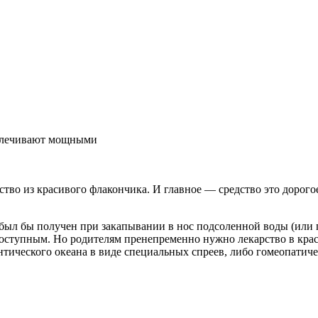
залечивают мощными
тво из красивого флакончика. И главное — средство это дорогое
был бы получен при закапывании в нос подсоленной воды (или 
оступным. Но родителям пренепременно нужно лекарство в крас
нтического океана в виде специальных спреев, либо гомеопатич