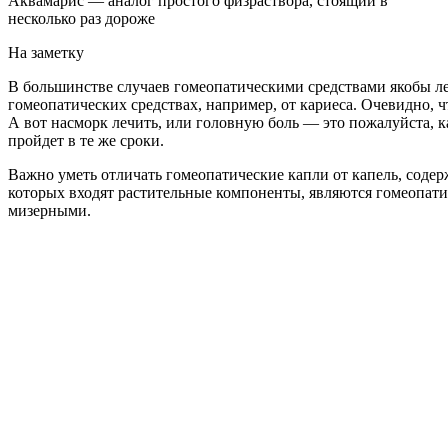
Аквамарис — аналог простого физраствора, стоящий в
несколько раз дороже
На заметку
В большинстве случаев гомеопатическими средствами якобы леч
гомеопатических средствах, например, от кариеса. Очевидно, ч
А вот насморк лечить, или головную боль — это пожалуйста, кап
пройдет в те же сроки.
Важно уметь отличать гомеопатические капли от капель, содер
которых входят растительные компоненты, являются гомеопатич
мизерными.