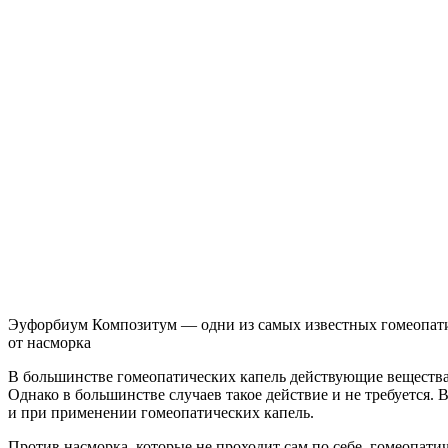
Эуфорбиум Композитум — одни из самых известных гомеопати
от насморка
В большинстве гомеопатических капель действующие вещества 
Однако в большинстве случаев такое действие и не требуется. В
и при применении гомеопатических капель.
Против насморка, которые не проходит сам по себе, гомеопати