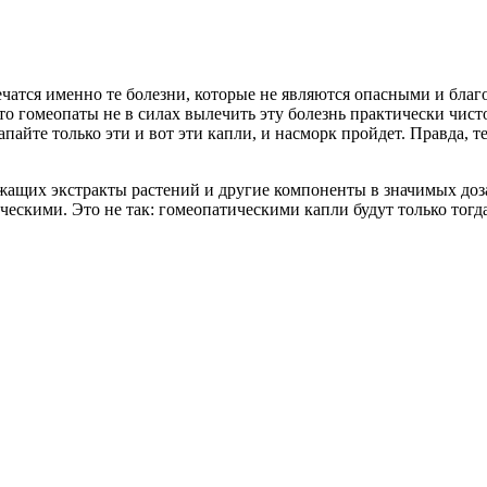
атся именно те болезни, которые не являются опасными и благо
то гомеопаты не в силах вылечить эту болезнь практически чист
айте только эти и вот эти капли, и насморк пройдет. Правда, те
жащих экстракты растений и другие компоненты в значимых доза
ескими. Это не так: гомеопатическими капли будут только тогда