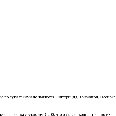
но по сути такими не являются: Фиторицид, Тонзилгон, Неонокс
го вещества составляет С200, что означает концентрацию их в в