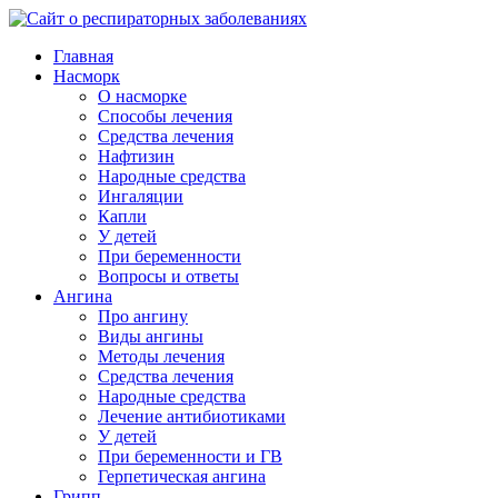
Главная
Насморк
О насморке
Способы лечения
Средства лечения
Нафтизин
Народные средства
Ингаляции
Капли
У детей
При беременности
Вопросы и ответы
Ангина
Про ангину
Виды ангины
Методы лечения
Средства лечения
Народные средства
Лечение антибиотиками
У детей
При беременности и ГВ
Герпетическая ангина
Грипп